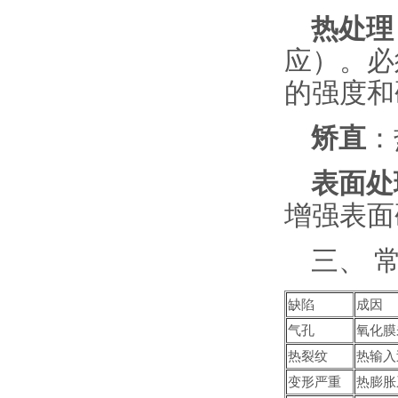
热处理（
应）。
的强度和
矫直
：
表面处
增强表面
三、 
缺陷
成因
气孔
氧化膜
热裂纹
热输入
变形严重
热膨胀