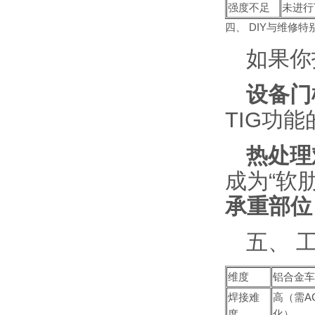
强度不足
未进行
四、 DIY与维修特
如果你
设备门
TIG功
热处理
成为“软
承重部位
五、 工
维度
铝合金车
焊接难
高（需AC
度
化）